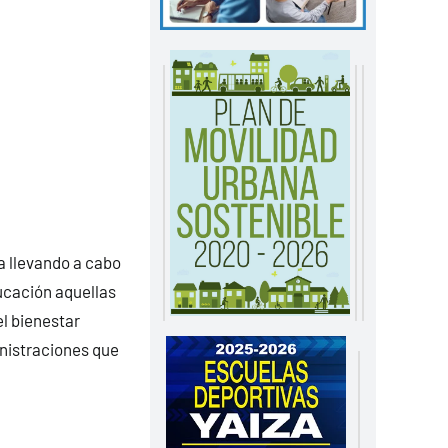
 llevando a cabo
ucación aquellas
l bienestar
nistraciones que