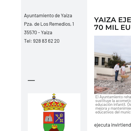
Ayuntamiento de Yaiza
YAIZA EJ
Pza. de Los Remedios, 1
70 MIL E
35570 - Yaiza
Tel:
928 83 62 20
—
El Ayuntamiento rehabi
sustituye la acometi
educación infantil. Ó
mejora y mantenimien
educativos del munic
ejecuta invirtien