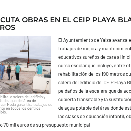
ECUTA OBRAS EN EL CEIP PLAYA B
UROS
El Ayuntamiento de Yaiza avanza en
trabajos de mejora y mantenimient
educativos sureños de cara al inic
curso escolar que incluye, entre ot
rehabilitación de los 190 metros c
solera del edificio del CEIP Playa B
peldaños de la escalera que da ac
lita la solera del edificio y
cubierta transitable y la sustitució
da de agua del área de
scar Noda garantiza trabajos de
de agua potable del área donde es
to en todos los centros
ipio.
las clases de educación infantil, o
do 70 mil euros de su presupuesto municipal.