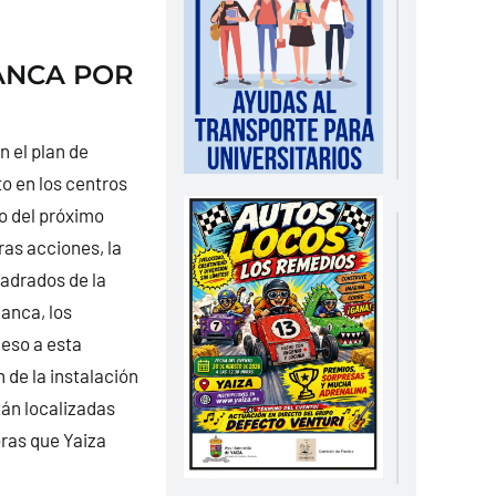
LANCA POR
 el plan de
o en los centros
io del próximo
ras acciones, la
uadrados de la
lanca, los
ceso a esta
n de la instalación
tán localizadas
bras que Yaiza