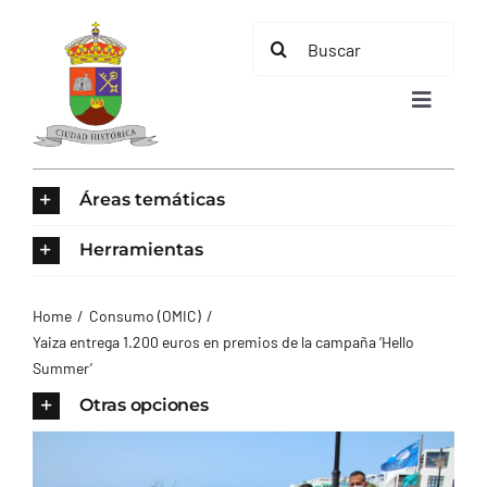
Saltar
Buscar:
al
contenido
Toggle
Navigat
INICIO
Áreas temáticas
ÁREAS TEMÁTICAS
Herramientas
EL MUNICIPIO
Home
Consumo (OMIC)
Yaiza entrega 1.200 euros en premios de la campaña ‘Hello
Summer’
AYUNTAMIENTO
Otras opciones
TURISMO