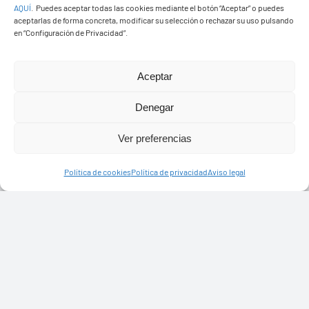
AQUÍ
.
Puedes aceptar todas las cookies mediante el botón “Aceptar” o puedes
aceptarlas de forma concreta, modificar su selección o rechazar su uso pulsando
en “Configuración de Privacidad”.
Ayuntamiento de Yaiza
Aceptar
Pza. de Los Remedios, 1
35570 – Yaiza
Denegar
Tel:
928 83 62 20
Ver preferencias
Política de cookies
Política de privacidad
Aviso legal
Toggle
Navigation
© Copyright2026 Ayuntamiento de Yaiza - Todos los
Transparencia
derechos reservads
Aviso legal
Diseño web Solucionet.com
&
Cibernatural
Política de privacidad