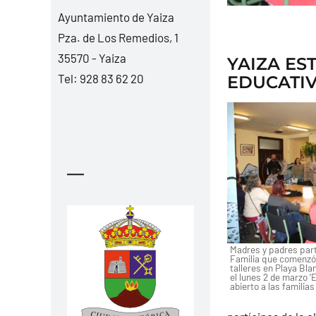
Ayuntamiento de Yaiza
Pza. de Los Remedios, 1
35570 - Yaiza
YAIZA ES
Tel:
928 83 62 20
EDUCATIV
—
Madres y padres part
Familia que comenzó
talleres en Playa Bl
el lunes 2 de marzo ‘
abierto a las familias