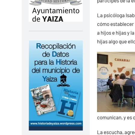
partícipes de la e
La psicóloga Isab
cómo establecer l
a hijos e hijas y 
hijas algo que ello
comunican, y es q
La escucha, agreg