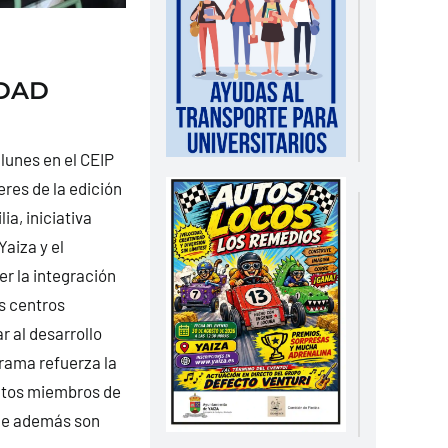
IDAD
lunes en el CEIP
eres de la edición
a, iniciativa
aiza y el
r la integración
os centros
r al desarrollo
grama refuerza la
intos miembros de
ue además son