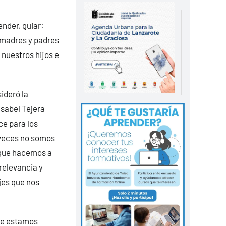
ender, guiar:
e madres y padres
 nuestros hijos e
ideró la
Isabel Tejera
ce para los
 veces no somos
 que hacemos a
relevancia y
jes que nos
que estamos