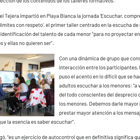
lección de los contenidos de los talleres formativos.
el Tejera impartió en Playa Blanca la jornada ‘Escuchar, compr
ímites con respeto’, el primer taller centrado en la escucha d
la identificación del talento de cada menor “para no proyectar en
s y ellas no quieren ser”.
Con una dinámica de grupo que cons
interacción entre los participantes, 
puso el acento en lo difícil que se ha
adultos escuchar a los menores: “a
del todo conscientes del desprecio
los menores. Debemos darle mayor 
prestar mayor atención a los mensa
ue la esencia es saber escuchar”.
ó, “es un ejercicio de autocontrol que en definitiva significa 