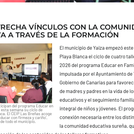
TRECHA VÍNCULOS CON LA COMUN
A A TRAVÉS DE LA FORMACIÓN
El municipio de Yaiza empezó este 
Playa Blanca el ciclo de cuatro tall
2026 del programa Educar en Famili
impulsada por el Ayuntamiento de Y
Gobierno de Canarias para favorece
de madres y padres en la vida de l
educativos y el seguimiento familia
icipan del programa Educar en
integral de niños y jóvenes. El pro
 esta semana su ciclo de
anca. El CEIP Las Breñas acoge
conexión necesaria entre los dist
Educar con firmeza y cariño’,
 de todo el municipio.
la comunidad educativa sureña, q