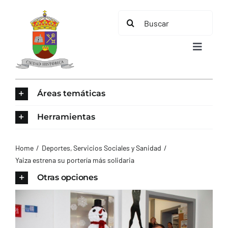
Saltar
Buscar:
al
contenido
Toggle
Navigat
INICIO
Áreas temáticas
ÁREAS TEMÁTICAS
Herramientas
EL MUNICIPIO
Home
Deportes
Servicios Sociales y Sanidad
Yaiza estrena su portería más solidaria
AYUNTAMIENTO
Otras opciones
TURISMO