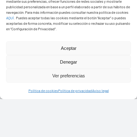
mediante sus preferencias, ofrecer funciones de redes sociales y mostrarle
publicidad personalizada en base a un perfil elaborado a partir de sus hábitos de
navegación. Para más información puedes consultar nuestra política de cookies
AQUÍ
.
Puedes aceptar todas las cookies mediante el botón “Aceptar” o puedes
aceptarlas de forma concreta, modificar su selección o rechazar su uso pulsando
en “Configuración de Privacidad”.
Ayuntamiento de Yaiza
Pza. de Los Remedios, 1
Aceptar
35570 – Yaiza
Denegar
Tel:
928 83 62 20
Ver preferencias
Toggle
Política de cookies
Política de privacidad
Aviso legal
Navigation
© Copyright2026 Ayuntamiento de Yaiza - Todos los
Transparencia
derechos reservads
Aviso legal
Diseño web Solucionet.com
&
Cibernatural