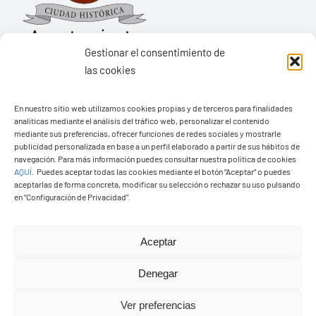
Gestionar el consentimiento de
las cookies
Ayuntamiento de Yaiza
En nuestro sitio web utilizamos cookies propias y de terceros para finalidades
Pza. de Los Remedios, 1
analíticas mediante el análisis del tráfico web, personalizar el contenido
35570 – Yaiza
mediante sus preferencias, ofrecer funciones de redes sociales y mostrarle
publicidad personalizada en base a un perfil elaborado a partir de sus hábitos de
Tel:
928 83 62 20
navegación. Para más información puedes consultar nuestra política de cookies
AQUÍ
.
Puedes aceptar todas las cookies mediante el botón “Aceptar” o puedes
aceptarlas de forma concreta, modificar su selección o rechazar su uso pulsando
en “Configuración de Privacidad”.
Toggle
Navigation
© Copyright2026 Ayuntamiento de Yaiza - Todos los
Transparencia
Aceptar
derechos reservads
Denegar
Aviso legal
Diseño web Solucionet.com
&
Cibernatural
Ver preferencias