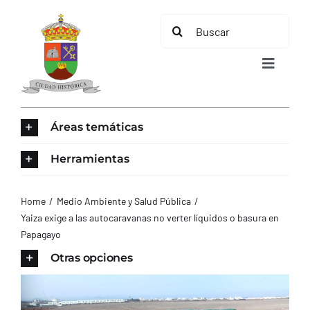
Saltar
Buscar:
al
contenido
Toggle
Navigat
INICIO
Áreas temáticas
ÁREAS TEMÁTICAS
Herramientas
EL MUNICIPIO
Home
Medio Ambiente y Salud Pública
Yaiza exige a las autocaravanas no verter líquidos o basura en
Papagayo
AYUNTAMIENTO
Otras opciones
TURISMO