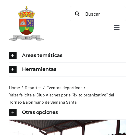
Saltar
Buscar:
al
contenido
Toggle
Navigat
INICIO
Áreas temáticas
ÁREAS TEMÁTICAS
Herramientas
EL MUNICIPIO
Home
Deportes
Eventos deportivos
Yaiza felicita al Club Ajaches por el “éxito organizativo” del
Torneo Balonmano de Semana Santa
AYUNTAMIENTO
Otras opciones
TURISMO