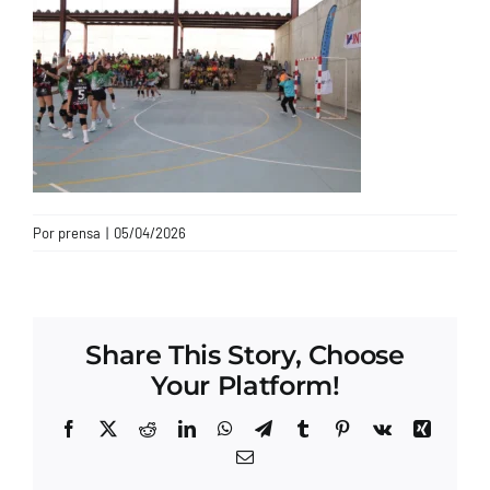
CONTACTO
Por
prensa
|
05/04/2026
Share This Story, Choose
Your Platform!
Facebook
X
Reddit
LinkedIn
WhatsApp
Telegram
Tumblr
Pinterest
Vk
Xing
Correo
electrónico