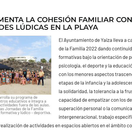
MENTA LA COHESIÓN FAMILIAR CO
DES LÚDICAS EN LA PLAYA
El Ayuntamiento de Yaiza lleva a 
de la Familia 2022 dando continuid
formativas bajo la orientación de p
psicología, el deporte y la educaci
con los menores aspectos trascend
etapas de la infancia y la adolescen
la solidaridad, la tolerancia a la fru
rrolla su programa de
capacidad de empatizar con los de
tros educativos e integra a
ctividades fuera de las aulas.
superación personal o la comunic
las Jornadas de la Familia
formativa y lúdico – deportiva.
intergeneracional, trabajo específ
realización de actividades en espacios abiertos en el ámbito c