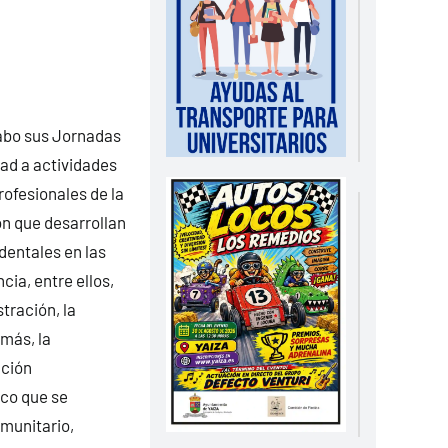
N
cabo sus Jornadas
ad a actividades
rofesionales de la
ón que desarrollan
entales en las
cia, entre ellos,
stración, la
más, la
ación
ico que se
omunitario,