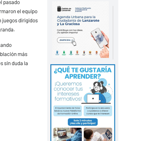
el pasado
ormaron el equipo
 juegos dirigidos
Aranda.
izando
oblación más
s sin duda la