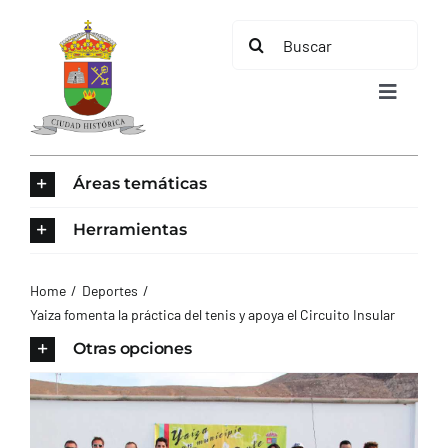
Saltar
Buscar:
al
contenido
Toggle
Navigat
INICIO
Áreas temáticas
ÁREAS TEMÁTICAS
Herramientas
EL MUNICIPIO
Home
Deportes
Yaiza fomenta la práctica del tenis y apoya el Circuito Insular
AYUNTAMIENTO
Otras opciones
TURISMO