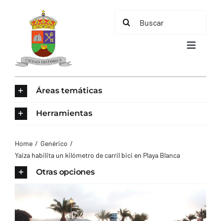
Saltar
Buscar:
al
contenido
Toggle
Navigat
INICIO
Áreas temáticas
ÁREAS TEMÁTICAS
Herramientas
EL MUNICIPIO
Home
Genérico
Yaiza habilita un kilómetro de carril bici en Playa Blanca
AYUNTAMIENTO
Otras opciones
TURISMO