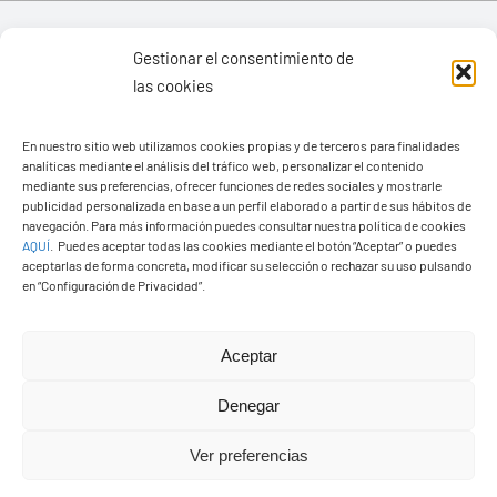
Gestionar el consentimiento de
las cookies
En nuestro sitio web utilizamos cookies propias y de terceros para finalidades
analíticas mediante el análisis del tráfico web, personalizar el contenido
mediante sus preferencias, ofrecer funciones de redes sociales y mostrarle
publicidad personalizada en base a un perfil elaborado a partir de sus hábitos de
navegación. Para más información puedes consultar nuestra política de cookies
AQUÍ
.
Puedes aceptar todas las cookies mediante el botón “Aceptar” o puedes
aceptarlas de forma concreta, modificar su selección o rechazar su uso pulsando
en “Configuración de Privacidad”.
Ayuntamiento de Yaiza
Aceptar
Pza. de Los Remedios, 1
35570 – Yaiza
Denegar
Tel:
928 83 62 20
Ver preferencias