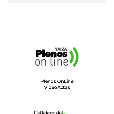
Plenos OnLine
VideoActas