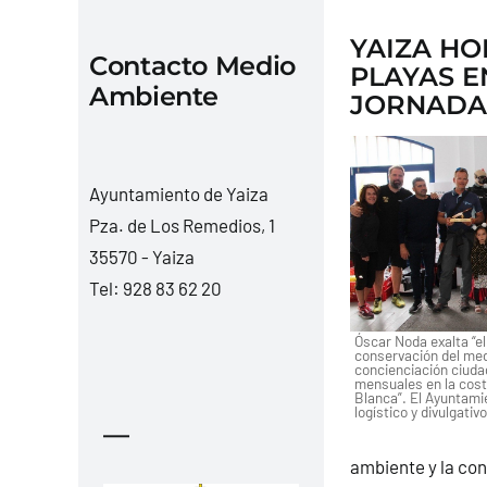
YAIZA HO
Contacto Medio
PLAYAS E
Ambiente
JORNADA
Ayuntamiento de Yaiza
Pza. de Los Remedios, 1
35570 - Yaiza
Tel:
928 83 62 20
Óscar Noda exalta “e
conservación del med
concienciación ciud
mensuales en la cost
Blanca”. El Ayuntami
logístico y divulgativo
—
ambiente y la con