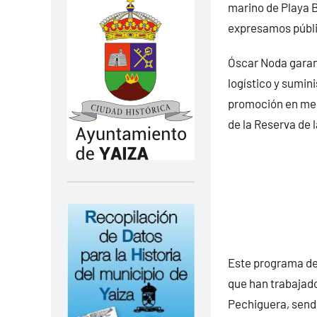
marino de Playa B
expresamos públi
Óscar Noda garant
logístico y sumin
promoción en med
de la Reserva de 
Este programa de
que han trabajado
Pechiguera, sende