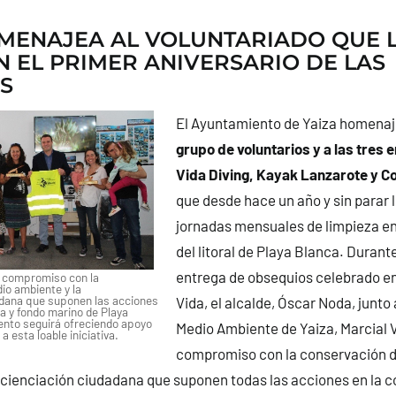
MENAJEA AL VOLUNTARIADO QUE L
N EL PRIMER ANIVERSARIO DE LAS
S
El Ayuntamiento de Yaiza homenaj
grupo de voluntarios y a las tres
Vida Diving, Kayak Lanzarote y C
que desde hace un año y sin parar 
jornadas mensuales de limpieza en
del litoral de Playa Blanca. Durante
entrega de obsequios celebrado en
l compromiso con la
io ambiente y la
adana que suponen las acciones
Vida, el alcalde, Óscar Noda, junto 
a y fondo marino de Playa
ento seguirá ofreciendo apoyo
Medio Ambiente de Yaiza, Marcial Vi
 a esta loable iniciativa.
compromiso con la conservación d
cienciación ciudadana que suponen todas las acciones en la c