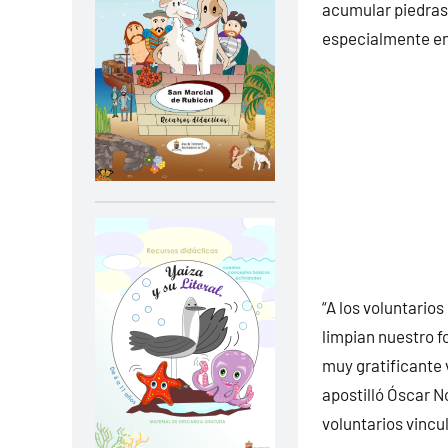
acumular piedras 
especialmente en 
“A los voluntario
limpian nuestro f
muy gratificante 
apostilló Óscar N
voluntarios vincul