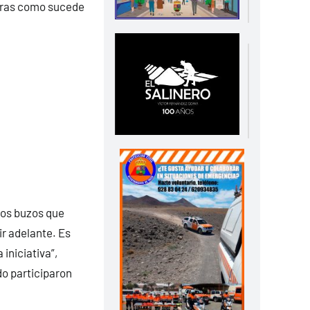
guras como sucede
 los buzos que
ir adelante. Es
iniciativa”,
do participaron