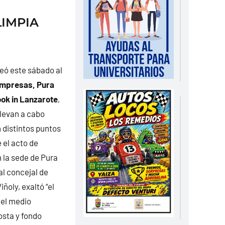
IMPIA
eó este sábado al
 empresas, Pura
ook in Lanzarote
,
llevan a cabo
 distintos puntos
 el acto de
 la sede de Pura
al concejal de
ñoly, exaltó “el
el medio
osta y fondo