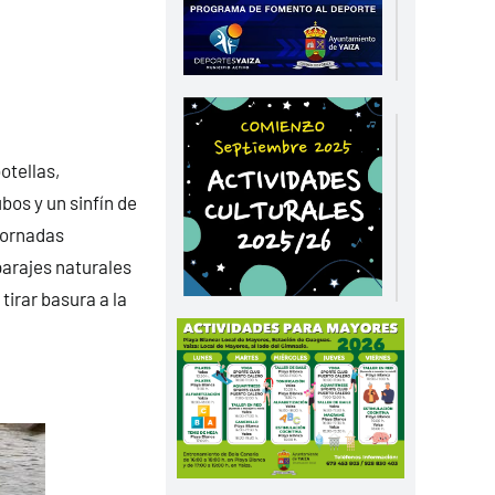
otellas,
ubos y un sinfín de
jornadas
parajes naturales
irar basura a la