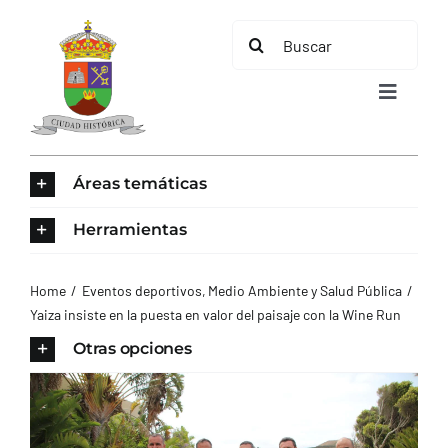
Saltar
Buscar:
al
contenido
Toggle
Navigat
INICIO
Áreas temáticas
ÁREAS TEMÁTICAS
Herramientas
EL MUNICIPIO
Home
Eventos deportivos
Medio Ambiente y Salud Pública
Yaiza insiste en la puesta en valor del paisaje con la Wine Run
AYUNTAMIENTO
Otras opciones
TURISMO