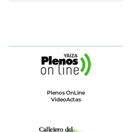
Plenos OnLine
VideoActas