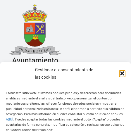
Gestionar el consentimiento de
las cookies
Ayuntamiento de Yaiza
En nuestro sitio web utilizamos cookies propias y de terceros para finalidades
Pza. de Los Remedios, 1
analíticas mediante el análisis del tráfico web, personalizar el contenido
35570 – Yaiza
mediante sus preferencias, ofrecer funciones de redes sociales y mostrarle
publicidad personalizada en base a un perfil elaborado a partir de sus hábitos de
Tel:
928 83 62 20
navegación. Para más información puedes consultar nuestra política de cookies
AQUÍ
.
Puedes aceptar todas las cookies mediante el botón “Aceptar” o puedes
aceptarlas de forma concreta, modificar su selección o rechazar su uso pulsando
en “Configuración de Privacidad”.