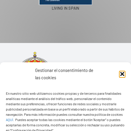
PASEOS EN CAMELLO
Gestionar el consentimiento de
las cookies
En nuestro sitio web utilizamos cookies propias y de terceros para finalidades
analíticas mediante el análisis del tráfico web, personalizar el contenido
mediante sus preferencias, ofrecer funciones de redes sociales y mostrarle
publicidad personalizada en base a un perfil elaborado a partir de sus hábitos de
navegación. Para más información puedes consultar nuestra política de cookies
AQUÍ
.
Puedes aceptar todas las cookies mediante el botón “Aceptar” o puedes
aceptarlas de forma concreta, modificar su selección o rechazar su uso pulsando
Ayuntamiento de Yaiza
en “Configuración de Privacidad”.