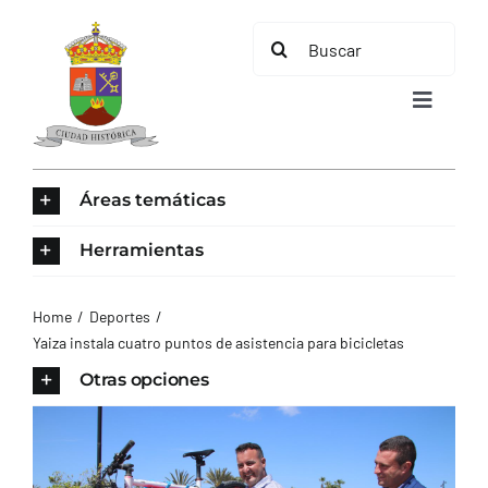
Saltar
Buscar:
al
contenido
Toggle
Navigat
INICIO
Áreas temáticas
ÁREAS TEMÁTICAS
Herramientas
EL MUNICIPIO
Home
Deportes
Yaiza instala cuatro puntos de asistencia para bicicletas
AYUNTAMIENTO
Otras opciones
TURISMO