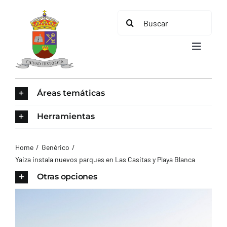
Saltar
Buscar:
al
contenido
Toggle
Navigat
INICIO
Áreas temáticas
ÁREAS TEMÁTICAS
Herramientas
EL MUNICIPIO
Home
Genérico
Yaiza instala nuevos parques en Las Casitas y Playa Blanca
AYUNTAMIENTO
Otras opciones
TURISMO