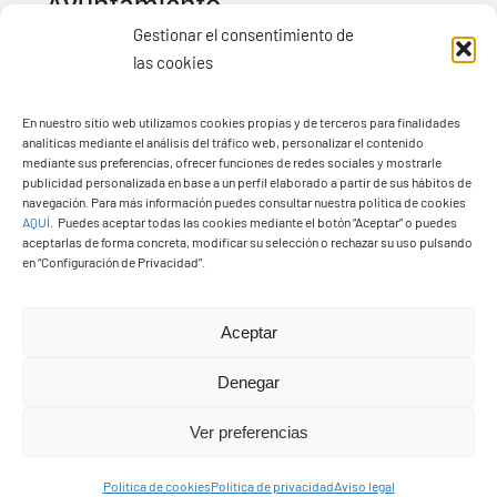
Gestionar el consentimiento de
las cookies
Ayuntamiento de Yaiza
En nuestro sitio web utilizamos cookies propias y de terceros para finalidades
Pza. de Los Remedios, 1
analíticas mediante el análisis del tráfico web, personalizar el contenido
35570 – Yaiza
mediante sus preferencias, ofrecer funciones de redes sociales y mostrarle
publicidad personalizada en base a un perfil elaborado a partir de sus hábitos de
Tel:
928 83 62 20
navegación. Para más información puedes consultar nuestra política de cookies
AQUÍ
.
Puedes aceptar todas las cookies mediante el botón “Aceptar” o puedes
aceptarlas de forma concreta, modificar su selección o rechazar su uso pulsando
en “Configuración de Privacidad”.
Toggle
Navigation
© Copyright2026 Ayuntamiento de Yaiza - Todos los
Transparencia
Aceptar
derechos reservads
Denegar
Aviso legal
Diseño web Solucionet.com
&
Cibernatural
Ver preferencias
Política de privacidad
Política de cookies
Política de privacidad
Aviso legal