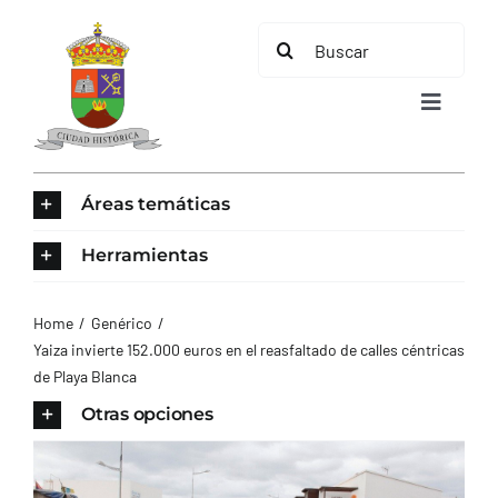
Saltar
Buscar:
al
contenido
Toggle
Navigat
INICIO
Áreas temáticas
ÁREAS TEMÁTICAS
Herramientas
EL MUNICIPIO
Home
Genérico
Yaiza invierte 152.000 euros en el reasfaltado de calles céntricas
de Playa Blanca
AYUNTAMIENTO
Otras opciones
TURISMO