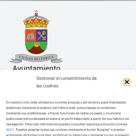
Gestionar el consentimiento de
las cookies
Ayuntamiento de Yaiza
En nuestro sitio web utilizamos cookies propias y de terceros para finalidades
Pza. de Los Remedios, 1
analíticas mediante el análisis del tráfico web, personalizar el contenido
35570 – Yaiza
mediante sus preferencias, ofrecer funciones de redes sociales y mostrarle
publicidad personalizada en base a un perfil elaborado a partir de sus hábitos de
Tel:
928 83 62 20
navegación. Para más información puedes consultar nuestra política de cookies
AQUÍ
.
Puedes aceptar todas las cookies mediante el botón “Aceptar” o puedes
aceptarlas de forma concreta, modificar su selección o rechazar su uso pulsando