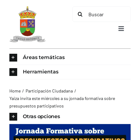
Saltar
Buscar:
al
contenido
Toggle
Navigat
INICIO
Áreas temáticas
ÁREAS TEMÁTICAS
Herramientas
EL MUNICIPIO
Home
Participación Ciudadana
Yaiza invita este miércoles a su jornada formativa sobre
presupuestos participativos
AYUNTAMIENTO
Otras opciones
TURISMO