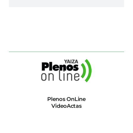
Plenos OnLine
VideoActas