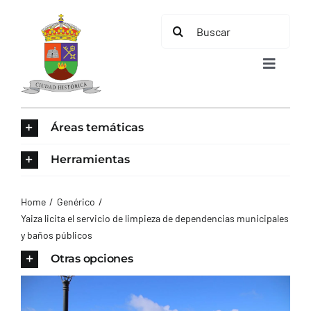
Saltar
Buscar:
al
contenido
Toggle
Navigat
INICIO
Áreas temáticas
ÁREAS TEMÁTICAS
Herramientas
EL MUNICIPIO
Home
Genérico
Yaiza licita el servicio de limpieza de dependencias municipales
y baños públicos
AYUNTAMIENTO
Otras opciones
TURISMO