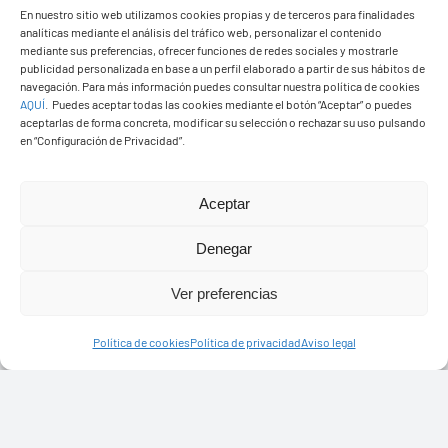
PASEOS EN CAMELLO
En nuestro sitio web utilizamos cookies propias y de terceros para finalidades
analíticas mediante el análisis del tráfico web, personalizar el contenido
mediante sus preferencias, ofrecer funciones de redes sociales y mostrarle
publicidad personalizada en base a un perfil elaborado a partir de sus hábitos de
navegación. Para más información puedes consultar nuestra política de cookies
AQUÍ
.
Puedes aceptar todas las cookies mediante el botón “Aceptar” o puedes
aceptarlas de forma concreta, modificar su selección o rechazar su uso pulsando
en “Configuración de Privacidad”.
Aceptar
Denegar
Ver preferencias
Política de cookies
Política de privacidad
Aviso legal
Ayuntamiento de Yaiza