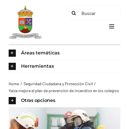
Saltar
Buscar:
al
contenido
Toggle
Navigat
INICIO
Áreas temáticas
ÁREAS TEMÁTICAS
Herramientas
EL MUNICIPIO
Home
Seguridad Ciudadana y Protección Civil
Yaiza mejora el plan de prevención de incendios en los colegios
AYUNTAMIENTO
Otras opciones
TURISMO