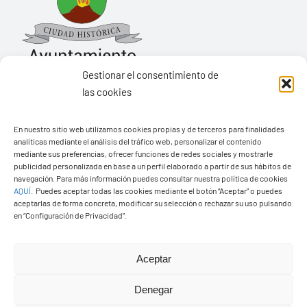
Gestionar el consentimiento de
las cookies
Ayuntamiento de Yaiza
En nuestro sitio web utilizamos cookies propias y de terceros para finalidades
Pza. de Los Remedios, 1
analíticas mediante el análisis del tráfico web, personalizar el contenido
35570 – Yaiza
mediante sus preferencias, ofrecer funciones de redes sociales y mostrarle
publicidad personalizada en base a un perfil elaborado a partir de sus hábitos de
Tel:
928 83 62 20
navegación. Para más información puedes consultar nuestra política de cookies
AQUÍ
.
Puedes aceptar todas las cookies mediante el botón “Aceptar” o puedes
aceptarlas de forma concreta, modificar su selección o rechazar su uso pulsando
en “Configuración de Privacidad”.
Toggle
Navigation
© Copyright2026 Ayuntamiento de Yaiza - Todos los
Transparencia
Aceptar
derechos reservads
Denegar
Aviso legal