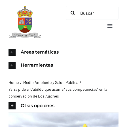
Saltar
Buscar:
al
contenido
Toggle
Navigat
INICIO
Áreas temáticas
ÁREAS TEMÁTICAS
Herramientas
EL MUNICIPIO
Home
Medio Ambiente y Salud Pública
Yaiza pide al Cabildo que asuma “sus competencias” en la
conservación de Los Ajaches
AYUNTAMIENTO
Otras opciones
TURISMO