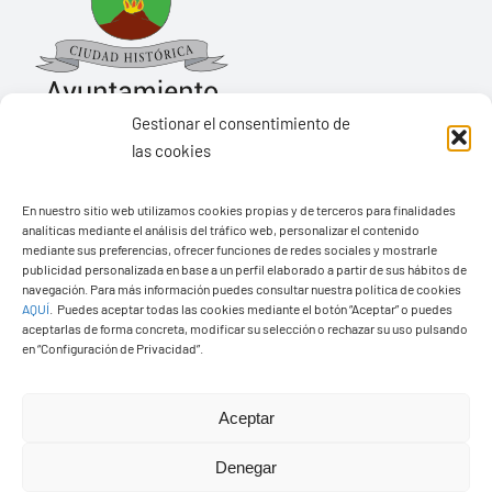
Gestionar el consentimiento de
las cookies
Ayuntamiento de Yaiza
En nuestro sitio web utilizamos cookies propias y de terceros para finalidades
Pza. de Los Remedios, 1
analíticas mediante el análisis del tráfico web, personalizar el contenido
35570 – Yaiza
mediante sus preferencias, ofrecer funciones de redes sociales y mostrarle
publicidad personalizada en base a un perfil elaborado a partir de sus hábitos de
Tel:
928 83 62 20
navegación. Para más información puedes consultar nuestra política de cookies
AQUÍ
.
Puedes aceptar todas las cookies mediante el botón “Aceptar” o puedes
aceptarlas de forma concreta, modificar su selección o rechazar su uso pulsando
en “Configuración de Privacidad”.
Toggle
Navigation
© Copyright2026 Ayuntamiento de Yaiza - Todos los
Transparencia
Aceptar
derechos reservads
Denegar
Aviso legal