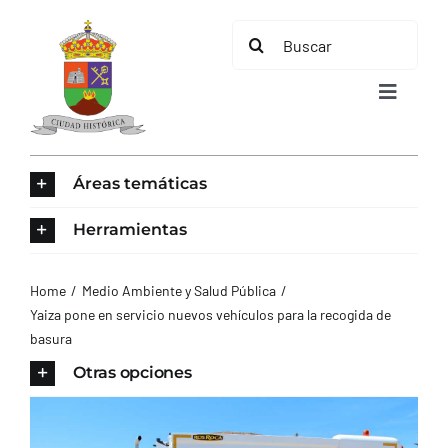
Saltar
Buscar:
al
contenido
Toggle
Navigat
INICIO
Áreas temáticas
ÁREAS TEMÁTICAS
Herramientas
EL MUNICIPIO
Home
Medio Ambiente y Salud Pública
Yaiza pone en servicio nuevos vehículos para la recogida de
basura
AYUNTAMIENTO
Otras opciones
TURISMO