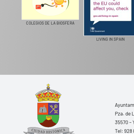
CICLA
COLEGIOS DE LA BIOSFERA
LIVING IN SPAIN
Ayuntami
Pza. de 
35570 – 
Tel:
928 