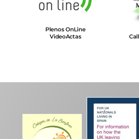
Plenos OnLine
VideoActas
Cal