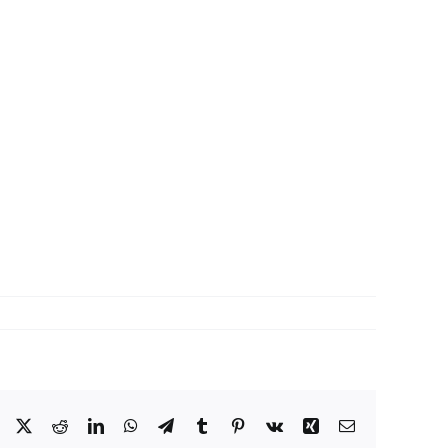
Facebook
X
Reddit
LinkedIn
WhatsApp
Telegram
Tumblr
Pinterest
Vk
Xing
Correo
electrónico