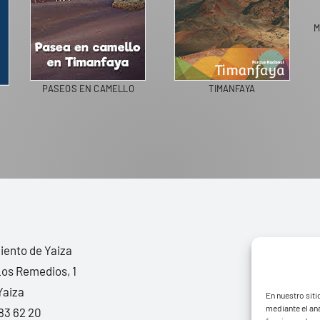
PASEOS EN CAMELLO
TIMANFAYA
ento de Yaiza
Los Remedios, 1
Yaiza
En nuestro siti
mediante el aná
83 62 20