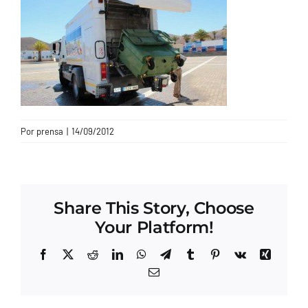
CONTACTO
Por
prensa
|
14/09/2012
Share This Story, Choose
Your Platform!
Facebook
X
Reddit
LinkedIn
WhatsApp
Telegram
Tumblr
Pinterest
Vk
Xing
Correo
electrónico