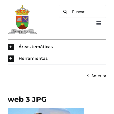
Saltar
Buscar:
al
contenido
Toggle
Navigat
INICIO
Áreas temáticas
ÁREAS TEMÁTICAS
Herramientas
EL MUNICIPIO
Anterior
AYUNTAMIENTO
web 3 JPG
TURISMO