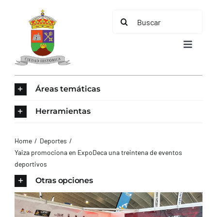
Saltar
Buscar:
al
contenido
Toggle
Navigat
INICIO
Áreas temáticas
ÁREAS TEMÁTICAS
Herramientas
EL MUNICIPIO
Home
Deportes
Yaiza promociona en ExpoDeca una treintena de eventos
deportivos
AYUNTAMIENTO
Otras opciones
TURISMO