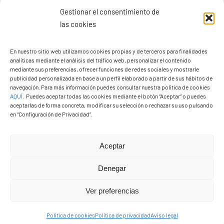
Gestionar el consentimiento de
las cookies
Ayuntamiento de Yaiza
En nuestro sitio web utilizamos cookies propias y de terceros para finalidades
Pza. de Los Remedios, 1
analíticas mediante el análisis del tráfico web, personalizar el contenido
35570 – Yaiza
mediante sus preferencias, ofrecer funciones de redes sociales y mostrarle
publicidad personalizada en base a un perfil elaborado a partir de sus hábitos de
Tel:
928 83 62 20
navegación. Para más información puedes consultar nuestra política de cookies
AQUÍ
.
Puedes aceptar todas las cookies mediante el botón “Aceptar” o puedes
aceptarlas de forma concreta, modificar su selección o rechazar su uso pulsando
en “Configuración de Privacidad”.
Toggle
Navigation
© Copyright2026 Ayuntamiento de Yaiza - Todos los
Transparencia
Aceptar
derechos reservads
Denegar
Aviso legal
Diseño web Solucionet.com
&
Cibernatural
Ver preferencias
Política de privacidad
Política de cookies
Política de privacidad
Aviso legal