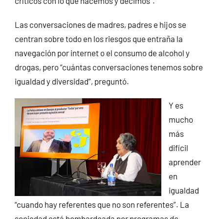
críticos con lo que hacemos y decimos”.
Las conversaciones de madres, padres e hijos se
centran sobre todo en los riesgos que entraña la
navegación por internet o el consumo de alcohol y
drogas, pero “cuántas conversaciones tenemos sobre
igualdad y diversidad”, preguntó.
Y es
mucho
más
difícil
aprender
en
igualdad
“cuando hay referentes que no son referentes”. La
sociedad está bombardeada por programas de