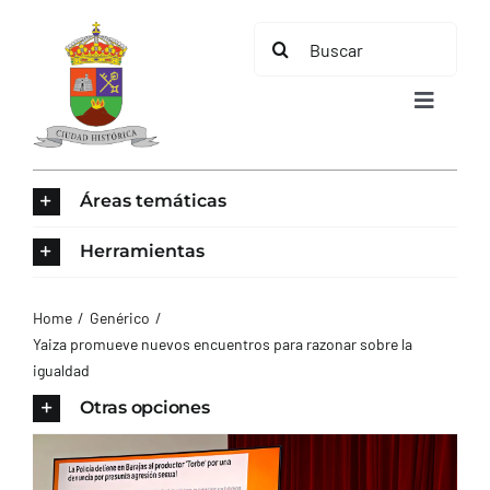
Saltar
Buscar:
al
contenido
Toggle
Navigat
INICIO
Áreas temáticas
ÁREAS TEMÁTICAS
Herramientas
EL MUNICIPIO
Home
Genérico
Yaiza promueve nuevos encuentros para razonar sobre la
igualdad
AYUNTAMIENTO
Otras opciones
TURISMO