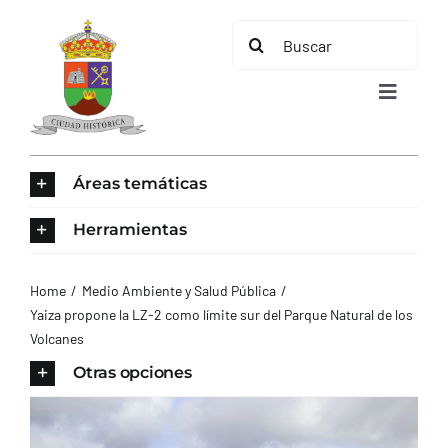
Saltar
Buscar:
al
contenido
Toggle
Navigat
INICIO
Áreas temáticas
ÁREAS TEMÁTICAS
Herramientas
EL MUNICIPIO
Home
Medio Ambiente y Salud Pública
Yaiza propone la LZ-2 como límite sur del Parque Natural de los
Volcanes
AYUNTAMIENTO
Otras opciones
TURISMO