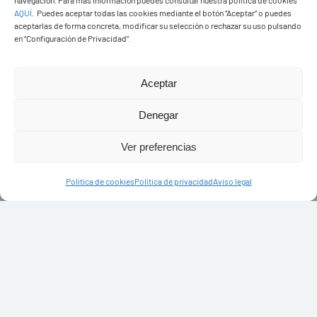
navegación. Para más información puedes consultar nuestra política de cookies
AQUÍ
.
Puedes aceptar todas las cookies mediante el botón “Aceptar” o puedes
aceptarlas de forma concreta, modificar su selección o rechazar su uso pulsando
en “Configuración de Privacidad”.
Aceptar
PASEOS EN CAMELLO
Denegar
Ver preferencias
Política de cookies
Política de privacidad
Aviso legal