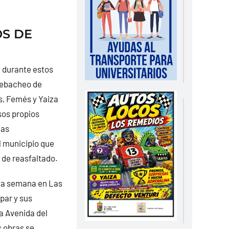
OS DE
 durante estos
 rebacheo de
s, Femés y Yaiza
sos propios
las
el municipio que
de reasfaltado.
ima semana en Las
par y sus
a Avenida del
s obras se