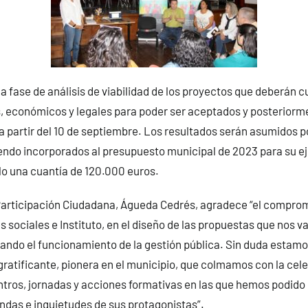
la fase de análisis de viabilidad de los proyectos que deberán c
s, económicos y legales para poder ser aceptados y posteriorm
a partir del 10 de septiembre. Los resultados serán asumidos po
endo incorporados al presupuesto municipal de 2023 para su e
lo una cuantía de 120.000 euros.
Participación Ciudadana, Águeda Cedrés, agradece “el comprom
 sociales e Instituto, en el diseño de las propuestas que nos va
ando el funcionamiento de la gestión pública. Sin duda estamo
ratificante, pionera en el municipio, que colmamos con la cel
tros, jornadas y acciones formativas en las que hemos podido
das e inquietudes de sus protagonistas”.