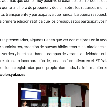
a además que como “muy positivo el balance de un proceso que
a gente a la hora de proponer y decidir sobre los recursos muni
ta, transparente y participativa que nunca. La buena respues
a primera edición ratifica que los presupuestos participativos 
tas presentadas, algunas tienen que ver con mejoras en la acce
y suministros, creación de nuevas bibliotecas e instalaciones d
 verdes y huertos urbanos, campus de verano, actividades cult
re otras. La incorporación de jornadas formativas en el IES Ya
con ideas registradas por el propio alumnado. La información e
pacion.yaiza.es