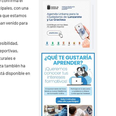
 confirma el
cipales, con una
ta que estamos
han venido para
sibilidad,
eportivas,
urales e
iza también ha
stá disponible en