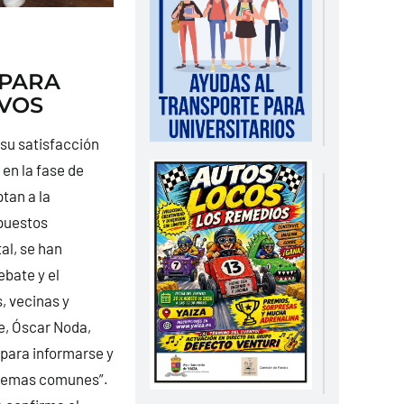
 PARA
IVOS
su satisfacción
 en la fase de
tan a la
puestos
al, se han
ebate y el
, vecinas y
de, Óscar Noda,
 para informarse y
oblemas comunes”.