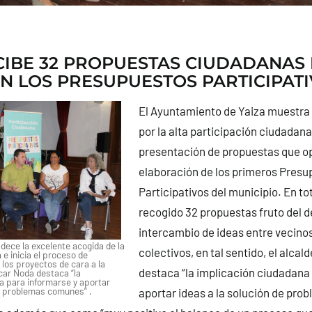
CIBE 32 PROPUESTAS CIUDADANAS
EN LOS PRESUPUESTOS PARTICIPAT
El Ayuntamiento de Yaiza muestra 
por la alta participación ciudadana
presentación de propuestas que op
elaboración de los primeros Presu
Participativos del municipio. En tot
recogido 32 propuestas fruto del d
intercambio de ideas entre vecinos
dece la excelente acogida de la
colectivos, en tal sentido, el alcal
e inicia el proceso de
 los proyectos de cara a la
destaca “la implicación ciudadana
car Noda destaca “la
a para informarse y aportar
de problemas comunes” .
aportar ideas a la solución de pr