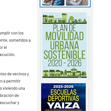
umplir con los
ente, sometidos a
r el
jecución,
iso de vecinos y
n a permitir
s viviendo una
ebración de
 escuchar y