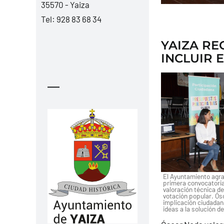
35570 - Yaiza
Tel:
928 83 68 34
YAIZA RE
INCLUIR 
—
El Ayuntamiento agra
primera convocatoria 
valoración técnica de
votación popular. Ós
implicación ciudadan
ideas a la solución 