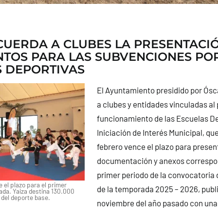
CUERDA A CLUBES LA PRESENTACI
TOS PARA LAS SUBVENCIONES PO
 DEPORTIVAS
El Ayuntamiento presidido por Ós
a clubes y entidades vinculadas a
funcionamiento de las Escuelas De
Iniciación de Interés Municipal, qu
febrero vence el plazo para present
documentación y anexos correspon
primer periodo de la convocatoria
e el plazo para el primer
de la temporada 2025 – 2026, publ
ada. Yaiza destina 130.000
 del deporte base.
noviembre del año pasado con una 