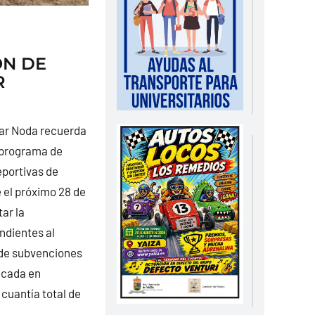
ÓN DE
R
car Noda recuerda
l programa de
portivas de
e el próximo 28 de
ar la
dientes al
 de subvenciones
icada en
cuantía total de