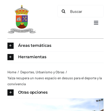
Saltar
Buscar:
al
contenido
Toggle
Navigat
INICIO
Áreas temáticas
ÁREAS TEMÁTICAS
Herramientas
EL MUNICIPIO
Home
Deportes
Urbanismo y Obras
Yaiza recupera un nuevo espacio en desuso para el deporte y la
convivencia
AYUNTAMIENTO
Otras opciones
TURISMO