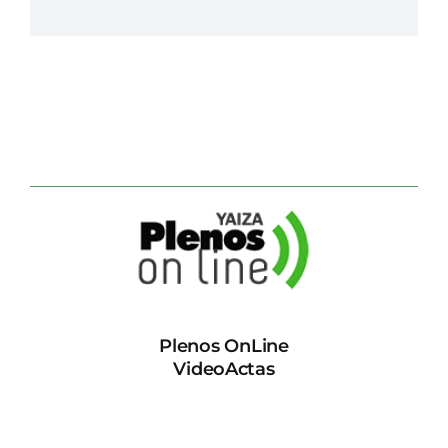
Plenos OnLine
VideoActas