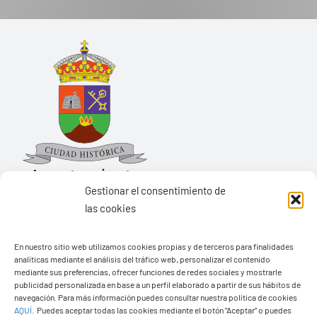
Gestionar el consentimiento de
las cookies
Ayuntamiento de Yaiza
En nuestro sitio web utilizamos cookies propias y de terceros para finalidades
Pza. de Los Remedios, 1
analíticas mediante el análisis del tráfico web, personalizar el contenido
35570 – Yaiza
mediante sus preferencias, ofrecer funciones de redes sociales y mostrarle
publicidad personalizada en base a un perfil elaborado a partir de sus hábitos de
Tel:
928 83 62 20
navegación. Para más información puedes consultar nuestra política de cookies
AQUÍ
.
Puedes aceptar todas las cookies mediante el botón “Aceptar” o puedes