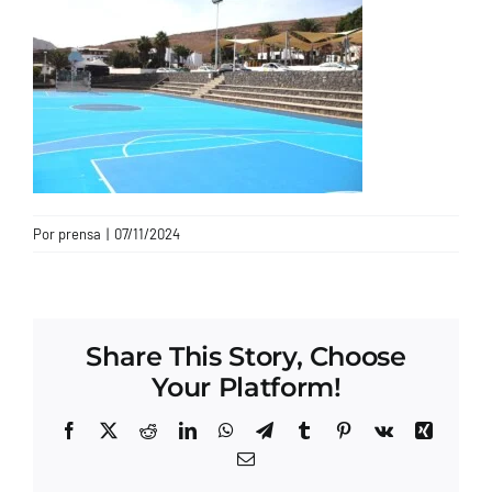
CONTACTO
Por
prensa
|
07/11/2024
Share This Story, Choose
Your Platform!
Facebook
X
Reddit
LinkedIn
WhatsApp
Telegram
Tumblr
Pinterest
Vk
Xing
Correo
electrónico