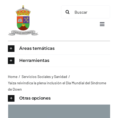
Saltar
Buscar:
al
contenido
Toggle
Navigat
INICIO
Áreas temáticas
ÁREAS TEMÁTICAS
Herramientas
EL MUNICIPIO
Home
Servicios Sociales y Sanidad
Yaiza reivindica la plena inclusión el Día Mundial del Síndrome
de Down
AYUNTAMIENTO
Otras opciones
TURISMO