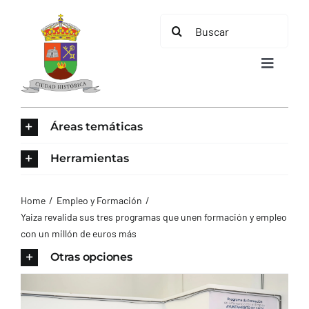
Saltar
Buscar:
al
contenido
Toggle
Navigat
INICIO
Áreas temáticas
ÁREAS TEMÁTICAS
Herramientas
EL MUNICIPIO
Home
Empleo y Formación
Yaiza revalida sus tres programas que unen formación y empleo
con un millón de euros más
AYUNTAMIENTO
Otras opciones
TURISMO