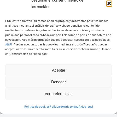
Gestionar el consentimiento de
las cookies
En nuestro sitio web utilizamos cookies propias y de terceros para finalidades
analíticas mediante el análisis del tráfico web, personalizar el contenido
mediante sus preferencias, ofrecer funciones de redes sociales y mostrarle
publicidad personalizada en base a un perfil elaborado a partir de sus hábitos de
navegación. Para más información puedes consultar nuestra política de cookies
Ayuntamiento de Yaiza
AQUÍ
.
Puedes aceptar todas las cookies mediante el botón “Aceptar” o puedes
aceptarlas de forma concreta, modificar su selección o rechazar su uso pulsando
Pza. de Los Remedios, 1
en “Configuración de Privacidad”.
35570 – Yaiza
Tel:
928 83 62 20
Aceptar
Denegar
Toggle
Navigation
Ver preferencias
© Copyright2026 Ayuntamiento de Yaiza - Todos los
Transparencia
Política de cookies
Política de privacidad
Aviso legal
derechos reservads
Aviso legal