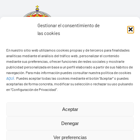
Gestionar el consentimiento de
las cookies
En nuestro sitio web utilizamos cookies propias y de terceros para finalidades
analíticas mediante el análisis del tráfico web, personalizar el contenido
mediante sus preferencias, ofrecer funciones de redes sociales y mostrarle
publicidad personalizada en base a un perfil elaborado a partir de sus hábitos de
navegación. Para más información puedes consultar nuestra política de cookies
AQUÍ
.
Puedes aceptar todas las cookies mediante el botón “Aceptar” o puedes
aceptarlas de forma concreta, modificar su selección o rechazar su uso pulsando
Ayuntamiento de Yaiza
en “Configuración de Privacidad”.
Pza. de Los Remedios, 1
35570 – Yaiza
Aceptar
Tel:
928 83 62 20
Denegar
Ver preferencias