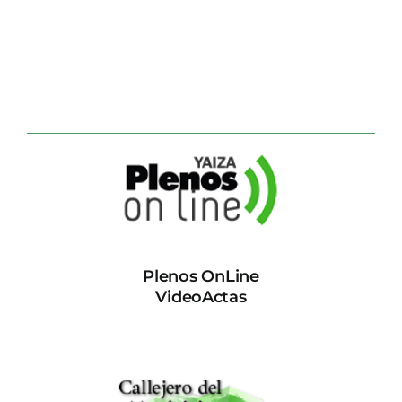
Plenos OnLine
VideoActas