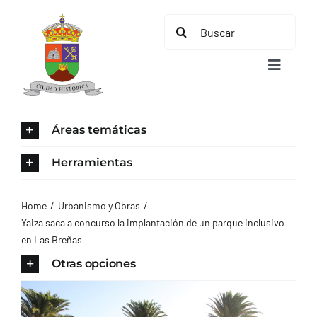
Saltar
Buscar:
al
contenido
Toggle
Navigat
INICIO
Áreas temáticas
ÁREAS TEMÁTICAS
Herramientas
EL MUNICIPIO
Home
Urbanismo y Obras
Yaiza saca a concurso la implantación de un parque inclusivo
en Las Breñas
AYUNTAMIENTO
Otras opciones
TURISMO