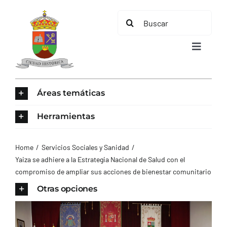
Saltar
Buscar:
al
contenido
Toggle
Navigat
INICIO
Áreas temáticas
ÁREAS TEMÁTICAS
Herramientas
EL MUNICIPIO
Home
Servicios Sociales y Sanidad
Yaiza se adhiere a la Estrategia Nacional de Salud con el
compromiso de ampliar sus acciones de bienestar comunitario
AYUNTAMIENTO
Otras opciones
TURISMO