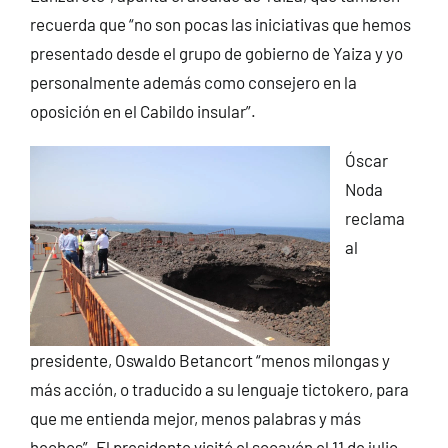
recuerda que “no son pocas las iniciativas que hemos
presentado desde el grupo de gobierno de Yaiza y yo
personalmente además como consejero en la
oposición en el Cabildo insular”.
Óscar
Noda
reclama
al
presidente, Oswaldo Betancort “menos milongas y
más acción, o traducido a su lenguaje tictokero, para
que me entienda mejor, menos palabras y más
hechos”. El presidente visitó el socavón el 11 de julio