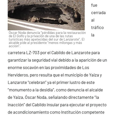
fue
cerrada
al
tráfico
Óscar Noda denuncia “pérdidas para la restauración
la
de El Golfo y la privación de una de las rutas
turísticas más apetecidas del sur de Lanzarote”. El
alcalde pide al presidente “menos milongas y más
acción”.
carretera LZ-703 por el Cabildo de Lanzarote para
garantizar la seguridad vial debido a la aparición de un
enorme socavón en las proximidades de Los
Hervideros, pero resulta que el municipio de Yaiza y
Lanzarote “celebran” ya el primer lustro de este
“monumento a la desidia”, como denuncia el alcalde
de Yaiza, Óscar Noda, señalando directamente “la
inacción” del Cabildo insular para ejecutar el proyecto
de acondicionamiento como Institución competente