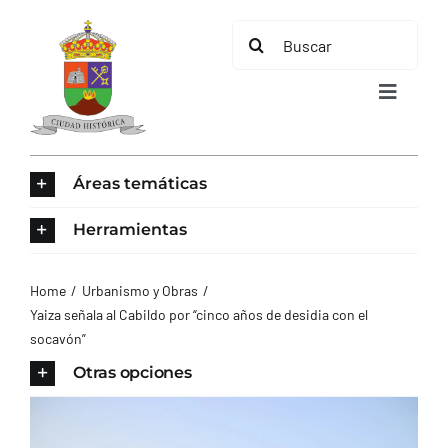
Saltar
Buscar:
al
contenido
Toggle
Navigat
INICIO
Áreas temáticas
ÁREAS TEMÁTICAS
Herramientas
EL MUNICIPIO
Home
Urbanismo y Obras
Yaiza señala al Cabildo por “cinco años de desidia con el
socavón”
AYUNTAMIENTO
Otras opciones
TURISMO