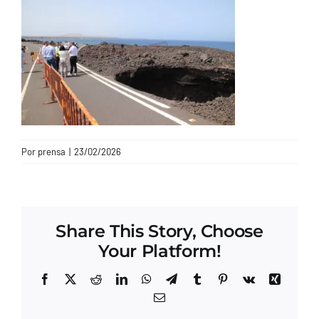
CONTACTO
Por
prensa
|
23/02/2026
Share This Story, Choose
Your Platform!
Facebook
X
Reddit
LinkedIn
WhatsApp
Telegram
Tumblr
Pinterest
Vk
Xing
Correo
electrónico