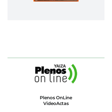
Plenos OnLine
VideoActas