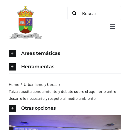
Saltar
Buscar:
al
contenido
Toggle
Navigat
INICIO
Áreas temáticas
ÁREAS TEMÁTICAS
Herramientas
EL MUNICIPIO
Home
Urbanismo y Obras
Yaiza suscita conocimiento y debate sobre el equilibrio entre
desarrollo necesario y respeto al medio ambiente
AYUNTAMIENTO
Otras opciones
TURISMO