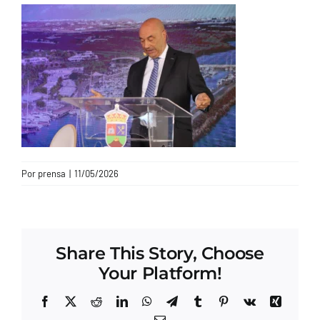
CONTACTO
Por
prensa
|
11/05/2026
Share This Story, Choose
Your Platform!
Facebook
X
Reddit
LinkedIn
WhatsApp
Telegram
Tumblr
Pinterest
Vk
Xing
Correo