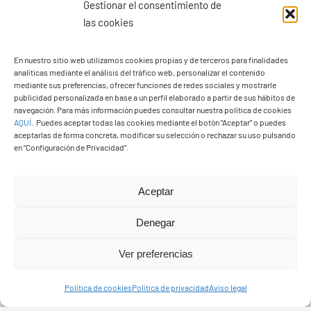
Gestionar el consentimiento de
las cookies
En nuestro sitio web utilizamos cookies propias y de terceros para finalidades
analíticas mediante el análisis del tráfico web, personalizar el contenido
Ayuntamiento de Yaiza
mediante sus preferencias, ofrecer funciones de redes sociales y mostrarle
Pza. de Los Remedios, 1
publicidad personalizada en base a un perfil elaborado a partir de sus hábitos de
navegación. Para más información puedes consultar nuestra política de cookies
35570 – Yaiza
AQUÍ
.
Puedes aceptar todas las cookies mediante el botón “Aceptar” o puedes
Tel:
928 83 62 20
aceptarlas de forma concreta, modificar su selección o rechazar su uso pulsando
en “Configuración de Privacidad”.
Toggle
Aceptar
Navigation
© Copyright2026 Ayuntamiento de Yaiza - Todos los
Transparencia
Denegar
derechos reservads
Ver preferencias
Aviso legal
Diseño web Solucionet.com
&
Cibernatural
Política de cookies
Política de privacidad
Aviso legal