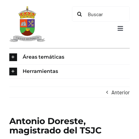
Saltar
Buscar:
al
contenido
Toggle
Navigat
INICIO
Áreas temáticas
ÁREAS TEMÁTICAS
Herramientas
EL MUNICIPIO
Anterior
AYUNTAMIENTO
Antonio Doreste,
TURISMO
magistrado del TSJC