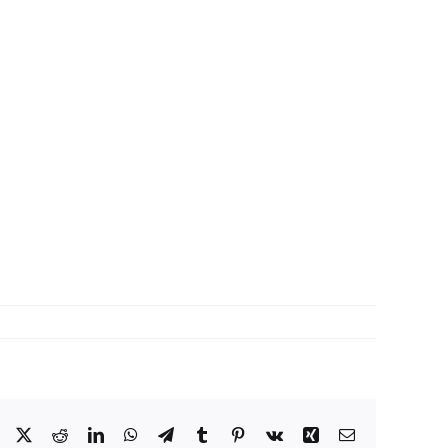
Facebook
X
Reddit
LinkedIn
WhatsApp
Telegram
Tumblr
Pinterest
Vk
Xing
Correo