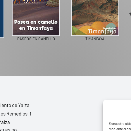
MERCADO M
PASEOS EN CAMELLO
TIMANFAYA
ento de Yaiza
Los Remedios, 1
Yaiza
En nuestro siti
mediante el aná
83 62 20