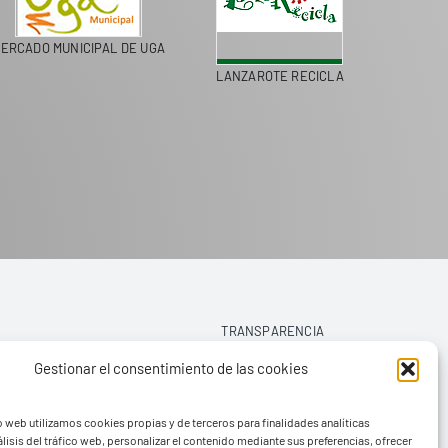
UNICIPAL DE UGA
LANZAROTE RECICLA
COLEGIOS DE LA 
TRANSPARENCIA
Gestionar el consentimiento de las cookies
AVISO LEGAL
o web utilizamos cookies propias y de terceros para finalidades analíticas
POLÍTICA DE PRIVACIDAD
lisis del tráfico web, personalizar el contenido mediante sus preferencias, ofrecer