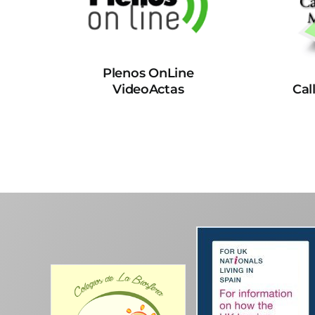
Plenos OnLine
VideoActas
Cal