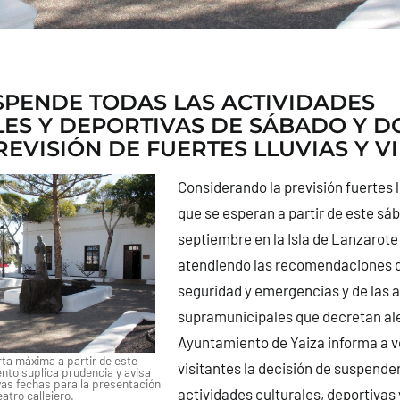
SPENDE TODAS LAS ACTIVIDADES
ES Y DEPORTIVAS DE SÁBADO Y 
REVISIÓN DE FUERTES LLUVIAS Y V
Considerando la previsión fuertes l
que se esperan a partir de este sá
septiembre en la Isla de Lanzarote
atendiendo las recomendaciones d
seguridad y emergencias y de las 
supramunicipales que decretan ale
Ayuntamiento de Yaiza informa a v
rta máxima a partir de este
visitantes la decisión de suspende
nto suplica prudencia y avisa
as fechas para la presentación
actividades culturales, deportivas 
teatro callejero.