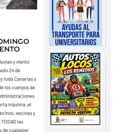
DOMINGO
IENTO
luvias y viento
bado 24 de
 y toda Canarias y
e los cuerpos de
administraciones
rta máxima, el
ecinos, vecinas y
r TODAS las
y de cualquier