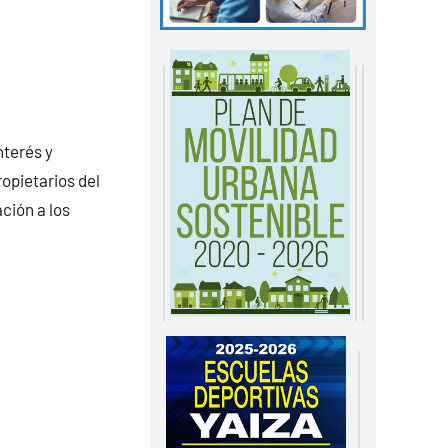
nterés y
opietarios del
ción a los