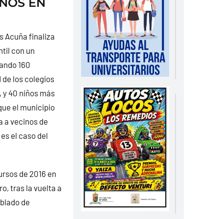
IÑOS EN
s Acuña finaliza
til con un
tando 160
 de los colegios
, y 40 niños más
que el municipio
a a vecinos de
es el caso del
ursos de 2016 en
o, tras la vuelta a
oblado de