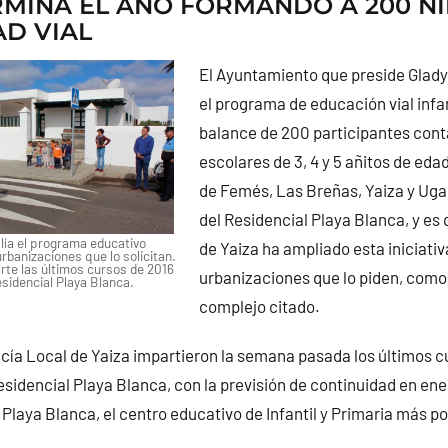
RMINA EL AÑO FORMANDO A 200 N
D VIAL
El Ayuntamiento que preside Glady
el programa de educación vial infan
balance de 200 participantes con
escolares de 3, 4 y 5 añitos de edad
de Femés, Las Breñas, Yaiza y Uga
del Residencial Playa Blanca, y es 
ía el programa educativo
de Yaiza ha ampliado esta iniciativ
urbanizaciones que lo solicitan.
rte las últimos cursos de 2016
urbanizaciones que lo piden, como 
esidencial Playa Blanca.
complejo citado.
icía Local de Yaiza impartieron la semana pasada los últimos c
esidencial Playa Blanca, con la previsión de continuidad en ener
P Playa Blanca, el centro educativo de Infantil y Primaria más p