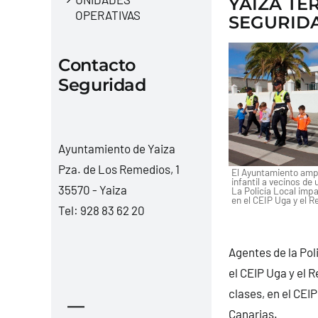
YAIZA TE
OPERATIVAS
SEGURIDA
Contacto
Seguridad
Ayuntamiento de Yaiza
Pza. de Los Remedios, 1
El Ayuntamiento ampl
infantil a vecinos de 
35570 - Yaiza
La Policía Local impa
en el CEIP Uga y el R
Tel:
928 83 62 20
Agentes de la Pol
el CEIP Uga y el R
clases, en el CEI
—
Canarias.