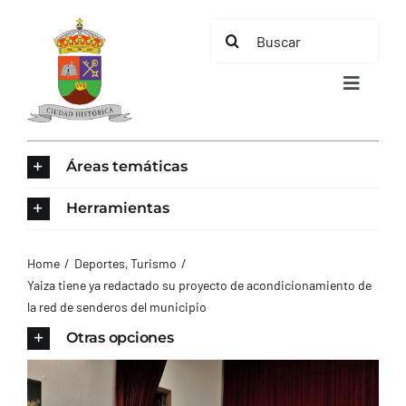
Saltar
Buscar:
al
contenido
Toggle
Navigat
INICIO
Áreas temáticas
ÁREAS TEMÁTICAS
Herramientas
EL MUNICIPIO
Home
Deportes
Turismo
Yaiza tiene ya redactado su proyecto de acondicionamiento de
la red de senderos del municipio
AYUNTAMIENTO
Otras opciones
TURISMO