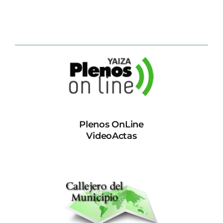
Plenos OnLine
VideoActas