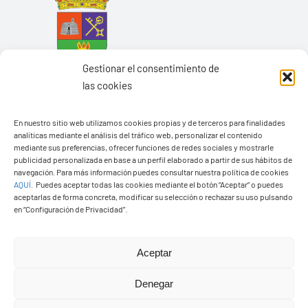
Gestionar el consentimiento de
las cookies
En nuestro sitio web utilizamos cookies propias y de terceros para finalidades
analíticas mediante el análisis del tráfico web, personalizar el contenido
mediante sus preferencias, ofrecer funciones de redes sociales y mostrarle
Ayuntamiento de Yaiza
publicidad personalizada en base a un perfil elaborado a partir de sus hábitos de
navegación. Para más información puedes consultar nuestra política de cookies
Pza. de Los Remedios, 1
AQUÍ
.
Puedes aceptar todas las cookies mediante el botón “Aceptar” o puedes
35570 – Yaiza
aceptarlas de forma concreta, modificar su selección o rechazar su uso pulsando
en “Configuración de Privacidad”.
Tel:
928 83 62 20
Aceptar
Toggle
Navigation
Denegar
© Copyright2026 Ayuntamiento de Yaiza - Todos los
Transparencia