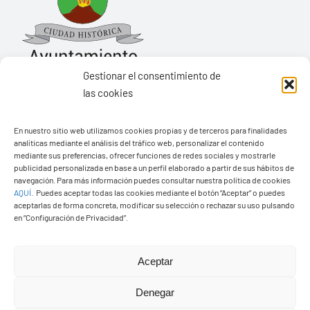
Gestionar el consentimiento de
las cookies
Ayuntamiento de Yaiza
En nuestro sitio web utilizamos cookies propias y de terceros para finalidades
Pza. de Los Remedios, 1
analíticas mediante el análisis del tráfico web, personalizar el contenido
35570 – Yaiza
mediante sus preferencias, ofrecer funciones de redes sociales y mostrarle
publicidad personalizada en base a un perfil elaborado a partir de sus hábitos de
Tel:
928 83 62 20
navegación. Para más información puedes consultar nuestra política de cookies
AQUÍ
.
Puedes aceptar todas las cookies mediante el botón “Aceptar” o puedes
aceptarlas de forma concreta, modificar su selección o rechazar su uso pulsando
en “Configuración de Privacidad”.
Toggle
Navigation
© Copyright2026 Ayuntamiento de Yaiza - Todos los
Transparencia
Aceptar
derechos reservads
Denegar
Aviso legal