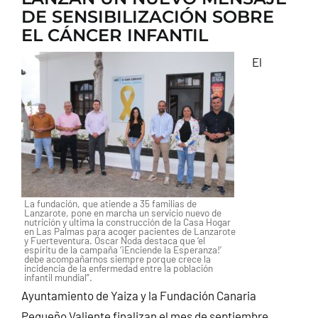
DE SENSIBILIZACIÓN SOBRE
CONTACTO
EL CÁNCER INFANTIL
El
La fundación, que atiende a 35 familias de
Lanzarote, pone en marcha un servicio nuevo de
nutrición y ultima la construcción de la Casa Hogar
en Las Palmas para acoger pacientes de Lanzarote
y Fuerteventura. Óscar Noda destaca que ‘el
espíritu de la campaña ‘¡Enciende la Esperanza!’
debe acompañarnos siempre porque crece la
incidencia de la enfermedad entre la población
infantil mundial”.
Ayuntamiento de Yaiza y la Fundación Canaria
Pequeño Valiente finalizan el mes de septiembre