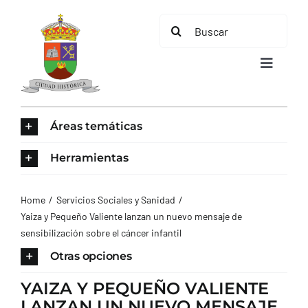
Saltar
Buscar:
al
contenido
Toggle
Navigat
INICIO
Áreas temáticas
ÁREAS TEMÁTICAS
Herramientas
EL MUNICIPIO
Home
Servicios Sociales y Sanidad
Yaiza y Pequeño Valiente lanzan un nuevo mensaje de
sensibilización sobre el cáncer infantil
AYUNTAMIENTO
Otras opciones
TURISMO
YAIZA Y PEQUEÑO VALIENTE
LANZAN UN NUEVO MENSAJE