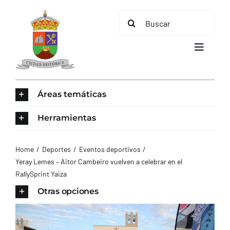
Saltar
Buscar:
al
contenido
Toggle
Navigat
INICIO
Áreas temáticas
ÁREAS TEMÁTICAS
Herramientas
EL MUNICIPIO
Home
Deportes
Eventos deportivos
Yeray Lemes – Aitor Cambeiro vuelven a celebrar en el
RallySprint Yaiza
AYUNTAMIENTO
Otras opciones
TURISMO