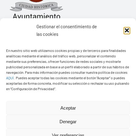
Gestionar el consentimiento de
las cookies
Ayuntamiento de Yaiza
En nuestro sitio web utilizamos cookies propias y de terceros para finalidades
Pza. de Los Remedios, 1
analíticas mediante el análisis del tráfico web, personalizar el contenido
35570 – Yaiza
mediante sus preferencias, ofrecer funciones de redes sociales y mostrarle
publicidad personalizada en base a un perfil elaborado a partir de sus hábitos de
Tel:
928 83 62 20
navegación. Para más información puedes consultar nuestra política de cookies
AQUÍ
.
Puedes aceptar todas las cookies mediante el botón “Aceptar” o puedes
aceptarlas de forma concreta, modificar su selección o rechazar su uso pulsando
en “Configuración de Privacidad”.
Toggle
Navigation
© Copyright2026 Ayuntamiento de Yaiza - Todos los
Transparencia
Aceptar
derechos reservads
Denegar
Aviso legal
Diseño web Solucionet.com
&
Cibernatural
Ver preferencias