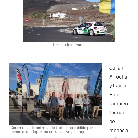
Tercer clasificado.
Julián
Arrocha
y Laura
Rosa
también
fueron
de
Ceremonia de entrega de trofeos presidida por el
menos a
concejal de Deportes de Yaiza, Ángel Lago.