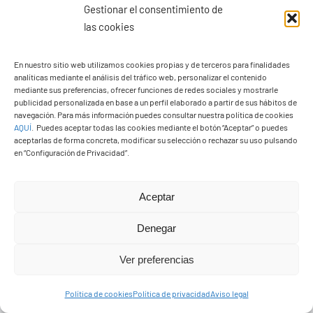
Gestionar el consentimiento de
las cookies
En nuestro sitio web utilizamos cookies propias y de terceros para finalidades
analíticas mediante el análisis del tráfico web, personalizar el contenido
mediante sus preferencias, ofrecer funciones de redes sociales y mostrarle
publicidad personalizada en base a un perfil elaborado a partir de sus hábitos de
Ayuntamiento de Yaiza
navegación. Para más información puedes consultar nuestra política de cookies
Pza. de Los Remedios, 1
AQUÍ
.
Puedes aceptar todas las cookies mediante el botón “Aceptar” o puedes
aceptarlas de forma concreta, modificar su selección o rechazar su uso pulsando
35570 – Yaiza
en “Configuración de Privacidad”.
Tel:
928 83 62 20
Aceptar
Toggle
Denegar
Navigation
© Copyright2026 Ayuntamiento de Yaiza - Todos los
Transparencia
Ver preferencias
derechos reservads
Política de cookies
Política de privacidad
Aviso legal
Aviso legal
Diseño web Solucionet.com
&
Cibernatural