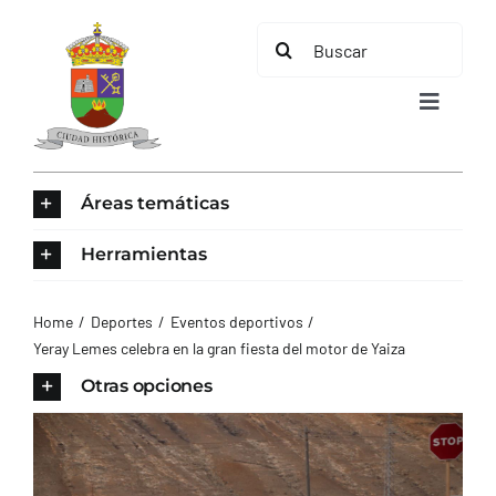
Saltar
Buscar:
al
contenido
Toggle
Navigat
INICIO
Áreas temáticas
ÁREAS TEMÁTICAS
Herramientas
EL MUNICIPIO
Home
Deportes
Eventos deportivos
Yeray Lemes celebra en la gran fiesta del motor de Yaiza
AYUNTAMIENTO
Otras opciones
TURISMO