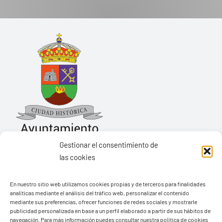
Gestionar el consentimiento de
las cookies
Ayuntamiento de Yaiza
En nuestro sitio web utilizamos cookies propias y de terceros para finalidades
Pza. de Los Remedios, 1
analíticas mediante el análisis del tráfico web, personalizar el contenido
35570 – Yaiza
mediante sus preferencias, ofrecer funciones de redes sociales y mostrarle
publicidad personalizada en base a un perfil elaborado a partir de sus hábitos de
Tel:
928 83 62 20
navegación. Para más información puedes consultar nuestra política de cookies