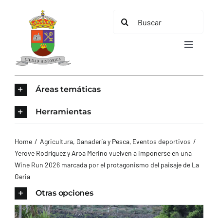
Saltar
Buscar:
al
contenido
Toggle
Navigat
INICIO
Áreas temáticas
ÁREAS TEMÁTICAS
Herramientas
EL MUNICIPIO
Home
Agricultura, Ganadería y Pesca
Eventos deportivos
Yerove Rodríguez y Aroa Merino vuelven a imponerse en una
Wine Run 2026 marcada por el protagonismo del paisaje de La
AYUNTAMIENTO
Geria
Otras opciones
TURISMO