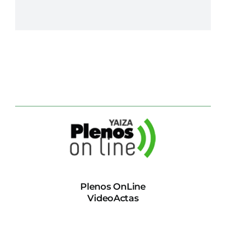
Plenos OnLine
VideoActas