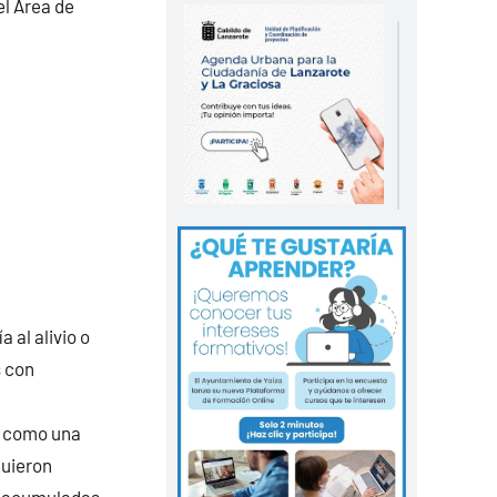
el Área de
 al alivio o
s con
o como una
guieron