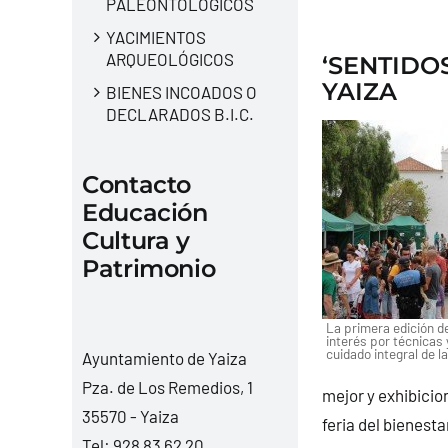
PALEONTOLÓGICOS
YACIMIENTOS
ARQUEOLÓGICOS
‘SENTIDO
YAIZA
BIENES INCOADOS O
DECLARADOS B.I.C.
Contacto
Educación
Cultura y
Patrimonio
La primera edición de 
interés por técnicas y
cuidado integral de l
Ayuntamiento de Yaiza
Pza. de Los Remedios, 1
mejor y exhibicio
35570 - Yaiza
feria del bienesta
Tel:
928 83 62 20