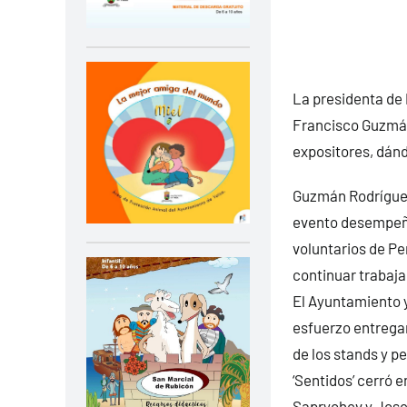
La presidenta de 
Francisco Guzmán 
expositores, dán
Guzmán Rodríguez
evento desempeñad
voluntarios de Pe
continuar trabaja
El Ayuntamiento 
esfuerzo entrega
de los stands y p
‘Sentidos’ cerró 
Saprychev y Jose