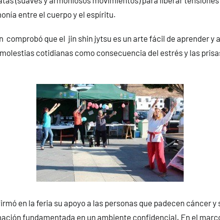
atas (suaves y armoniosos movimientos) para liberar tensione
nía entre el cuerpo y el espíritu.
 comprobó que el jin shin jytsu es un arte fácil de aprender y 
 molestias cotidianas como consecuencia del estrés y las prisas
rmó en la feria su apoyo a las personas que padecen cáncer y s
ación fundamentada en un ambiente confidencial. En el marco d