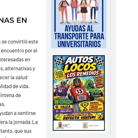
NAS EN
se convirtió este
encuentro por el
nteresadas en
, alternativas y
ecer la salud
alidad de vida.
eintena de
as,
yudan a sentirse
era la jornada.La
 tanto, que sus