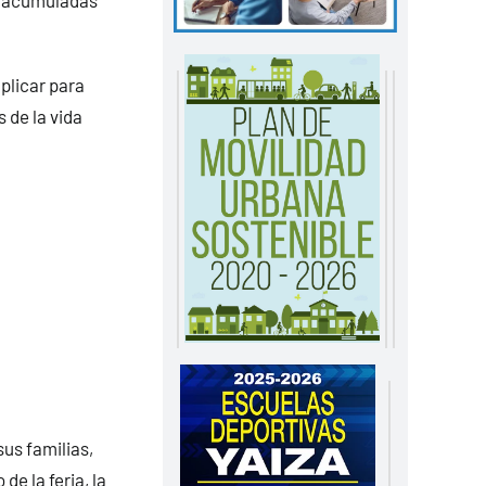
s acumuladas
aplicar para
 de la vida
us familias,
e la feria, la