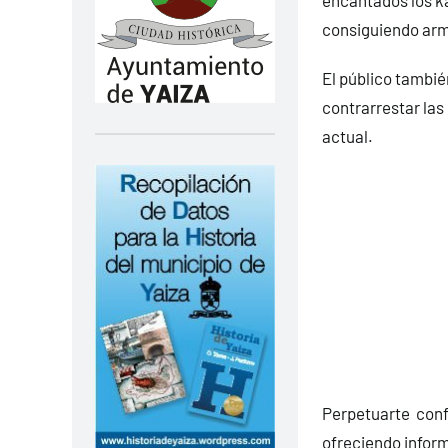
encantados los k
consiguiendo armo
El público también
contrarrestar las
actual.
Perpetuarte confi
ofreciendo inform