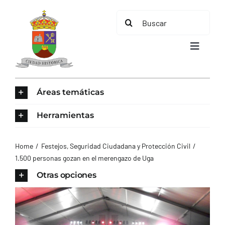
Saltar
Buscar:
al
contenido
Toggle
Navigat
INICIO
Áreas temáticas
ÁREAS TEMÁTICAS
Herramientas
EL MUNICIPIO
Home
Festejos
Seguridad Ciudadana y Protección Civil
1.500 personas gozan en el merengazo de Uga
AYUNTAMIENTO
Otras opciones
TURISMO