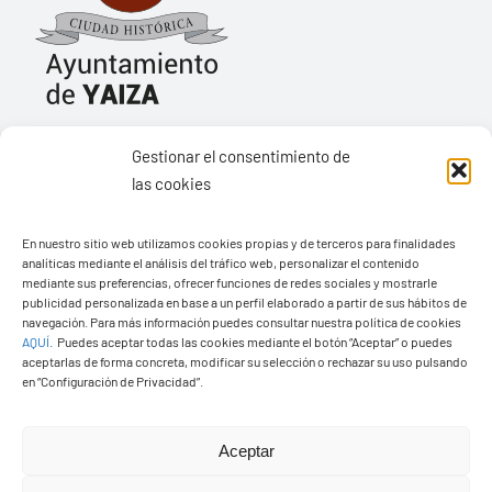
Ayuntamiento de Yaiza
Gestionar el consentimiento de
las cookies
Pza. de Los Remedios, 1
35570 – Yaiza
En nuestro sitio web utilizamos cookies propias y de terceros para finalidades
Tel:
928 83 62 20
analíticas mediante el análisis del tráfico web, personalizar el contenido
mediante sus preferencias, ofrecer funciones de redes sociales y mostrarle
publicidad personalizada en base a un perfil elaborado a partir de sus hábitos de
navegación. Para más información puedes consultar nuestra política de cookies
Toggle
AQUÍ
.
Puedes aceptar todas las cookies mediante el botón “Aceptar” o puedes
Navigation
aceptarlas de forma concreta, modificar su selección o rechazar su uso pulsando
en “Configuración de Privacidad”.
© Copyright2026 Ayuntamiento de Yaiza - Todos los
Transparencia
derechos reservads
Aceptar
Aviso legal
Diseño web Solucionet.com
&
Cibernatural