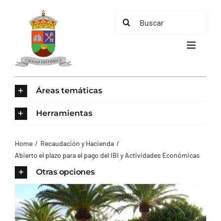
Saltar
Buscar:
al
contenido
Toggle
Navigat
INICIO
Áreas temáticas
ÁREAS TEMÁTICAS
Herramientas
EL MUNICIPIO
Home
Recaudación y Hacienda
Abierto el plazo para el pago del IBI y Actividades Económicas
AYUNTAMIENTO
Otras opciones
TURISMO