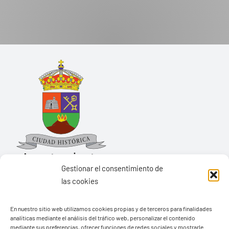
Gestionar el consentimiento de
las cookies
Ayuntamiento de Yaiza
En nuestro sitio web utilizamos cookies propias y de terceros para finalidades
Pza. de Los Remedios, 1
analíticas mediante el análisis del tráfico web, personalizar el contenido
35570 – Yaiza
mediante sus preferencias, ofrecer funciones de redes sociales y mostrarle