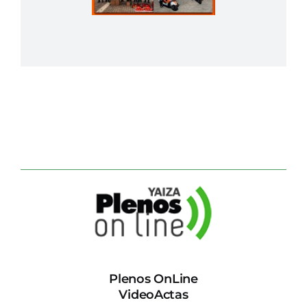
Plenos OnLine
VideoActas